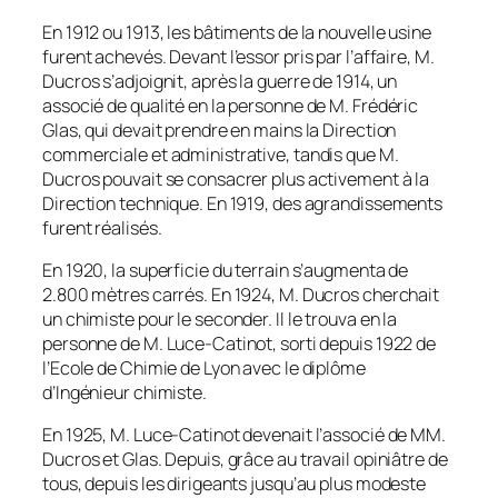
En 1912 ou 1913, les bâtiments de la nouvelle usine
furent achevés. Devant l’essor pris par l’affaire, M.
Ducros s’adjoignit, après la guerre de 1914, un
associé de qualité en la personne de M. Frédéric
Glas, qui devait prendre en mains la Direction
commerciale et administrative, tandis que M.
Ducros pouvait se consacrer plus activement à la
Direction technique. En 1919, des agrandissements
furent réalisés.
En 1920, la superficie du terrain s’augmenta de
2.800 mètres carrés. En 1924, M. Ducros cherchait
un chimiste pour le seconder. Il le trouva en la
personne de M. Luce-Catinot, sorti depuis 1922 de
l’Ecole de Chimie de Lyon avec le diplôme
d’Ingénieur chimiste.
En 1925, M. Luce-Catinot devenait l’associé de MM.
Ducros et Glas. Depuis, grâce au travail opiniâtre de
tous, depuis les dirigeants jusqu’au plus modeste