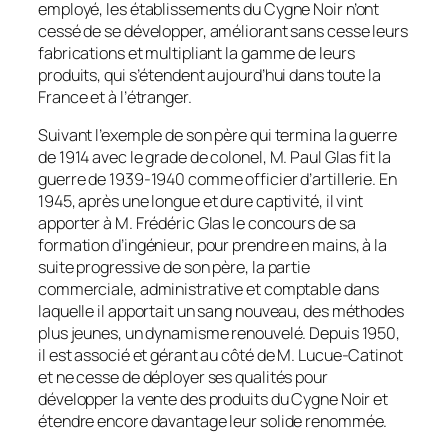
employé, les établissements du Cygne Noir n’ont
cessé de se développer, améliorant sans cesse leurs
fabrications et multipliant la gamme de leurs
produits, qui s’étendent aujourd’hui dans toute la
France et à l’étranger.
Suivant l’exemple de son père qui termina la guerre
de 1914 avec le grade de colonel, M. Paul Glas fit la
guerre de 1939-1940 comme officier d’artillerie. En
1945, après une longue et dure captivité, il vint
apporter à M. Frédéric Glas le concours de sa
formation d’ingénieur, pour prendre en mains, à la
suite progressive de son père, la partie
commerciale, administrative et comptable dans
laquelle il apportait un sang nouveau, des méthodes
plus jeunes, un dynamisme renouvelé. Depuis 1950,
il est associé et gérant au côté de M. Lucue-Catinot
et ne cesse de déployer ses qualités pour
développer la vente des produits du Cygne Noir et
étendre encore davantage leur solide renommée.