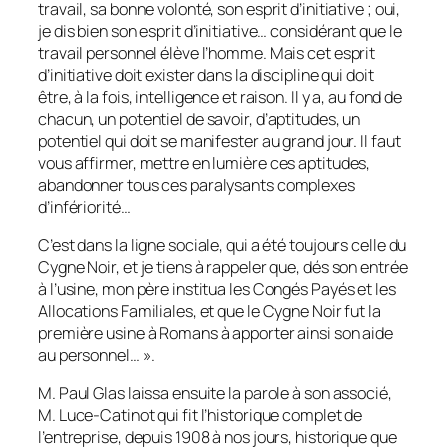
travail, sa bonne volonté, son esprit d’initiative ; oui,
je dis bien son esprit d’initiative… considérant que le
travail personnel élève l’homme. Mais cet esprit
d’initiative doit exister dans la discipline qui doit
être, à la fois, intelligence et raison. Il y a, au fond de
chacun, un potentiel de savoir, d’aptitudes, un
potentiel qui doit se manifester au grand jour. Il faut
vous affirmer, mettre en lumière ces aptitudes,
abandonner tous ces paralysants complexes
d’infériorité…
C’est dans la ligne sociale, qui a été toujours celle du
Cygne Noir, et je tiens à rappeler que, dés son entrée
à l’usine, mon père institua les Congés Payés et les
Allocations Familiales, et que le Cygne Noir fut la
première usine à Romans à apporter ainsi son aide
au personnel… ».
M. Paul Glas laissa ensuite la parole à son associé,
M. Luce-Catinot qui fit l’historique complet de
l’entreprise, depuis 1908 à nos jours, historique que