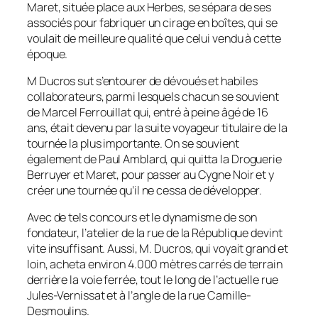
Maret, située place aux Herbes, se sépara de ses
associés pour fabriquer un cirage en boîtes, qui se
voulait de meilleure qualité que celui vendu à cette
époque.
M Ducros sut s’entourer de dévoués et habiles
collaborateurs, parmi lesquels chacun se souvient
de Marcel Ferrouillat qui, entré à peine âgé de 16
ans, était devenu par la suite voyageur titulaire de la
tournée la plus importante. On se souvient
également de Paul Amblard, qui quitta la Droguerie
Berruyer et Maret, pour passer au Cygne Noir et y
créer une tournée qu’il ne cessa de développer.
Avec de tels concours et le dynamisme de son
fondateur, l’atelier de la rue de la République devint
vite insuffisant. Aussi, M. Ducros, qui voyait grand et
loin, acheta environ 4.000 mètres carrés de terrain
derrière la voie ferrée, tout le long de l’actuelle rue
Jules-Vernissat et à l’angle de la rue Camille-
Desmoulins.